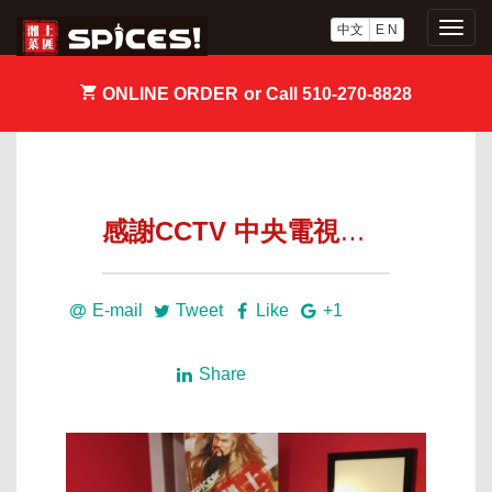
中文
E N
Togg
navig
ONLINE ORDER
or Call 510-270-8828
感謝CCTV 中央電視台，ifeng TV鳳凰衛視，QIY 愛奇異，人民日報，Baidu 百度，SOHU.com 搜狐 連合採訪 「土匪湘菜」
E-mail
Tweet
Like
+1
Share